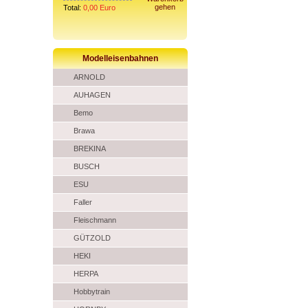
gehen
Total:
0,00
Euro
Modelleisenbahnen
ARNOLD
AUHAGEN
Bemo
Brawa
BREKINA
BUSCH
ESU
Faller
Fleischmann
GÜTZOLD
HEKI
HERPA
Hobbytrain