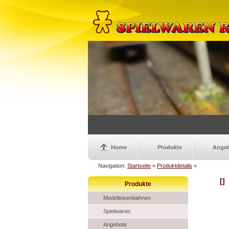
Home
Produkte
Ange
Navigation:
Startseite
»
Produktdetails
»
[]
Produkte
Modelleisenbahnen
Spielwaren
Angebote