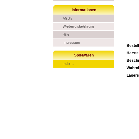
Informationen
AGB's
Wiederrufsbelehrung
Hilfe
Impressum
Bestel
Herstel
Spielwaren
Beschr
mehr ...
Wahrn
Lagers