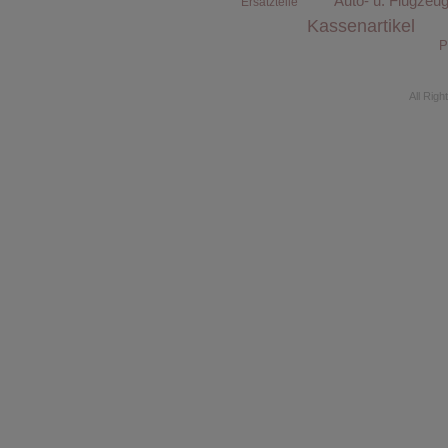
Auto- u. Flugzeu
Ersatzteile
Kassenartikel
P
All Rig