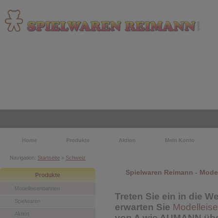
Home
Produkte
Aktion
Mein Konto
Navigation:
Startseite
»
Schweiz
Spielwaren Reimann - Mode
Produkte
Modelleisenbahnen
Treten Sie ein in die W
Spielwaren
erwarten Sie
Modelleis
Aktion
von A wie AUMANN üb