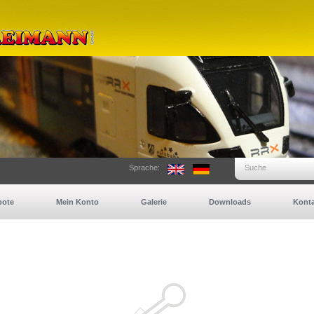
Sprache:
Suche
bote
Mein Konto
Galerie
Downloads
Konta