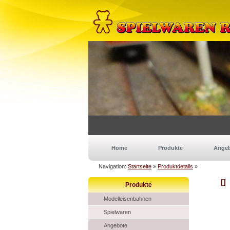
Home
Produkte
Ange
Navigation:
Startseite
»
Produktdetails
»
[]
Produkte
Modelleisenbahnen
Spielwaren
Angebote