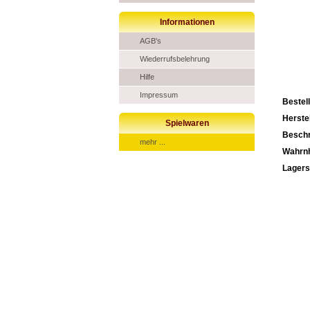
Informationen
AGB's
Wiederrufsbelehrung
Hilfe
Impressum
Bestel
Herstel
Spielwaren
Beschr
mehr ...
Wahrn
Lagers