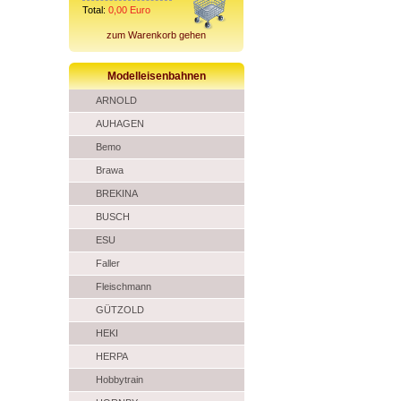
Total:
0,00
Euro
zum Warenkorb gehen
Modelleisenbahnen
ARNOLD
AUHAGEN
Bemo
Brawa
BREKINA
BUSCH
ESU
Faller
Fleischmann
GÜTZOLD
HEKI
HERPA
Hobbytrain